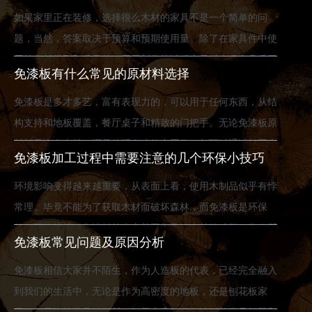
如果家里正在装修，选择很么木材的家具不是一个简单的问
题，当然，答案取决于预算和预期使用量。除了在家具件中使
用的木材类型和质量外，用于制作的过程也是对木质家具质量
免漆板有什么常见的原材料选择
水平有很大影响。那么什么木材最适合家具行业？
免漆板是多才多艺，富有表现力的，可以用于任何东西，从结
构支持和地板覆盖，餐厅桌子和精致的门把手。无论免漆板原
材料是来自森林，还是从现有建筑中回收，都可以通过加工生
免漆板加工过程中需要注意的几个环保小技巧
产成为免漆板。由于不同的处理方案，要确定不同木材原创带
来的不同效果，因为不同的原材料生产出来的产品是不同的，
环境影响变得越来越重要，从表面上看，使用木制品似乎有悖
那么免漆板有什么常见的原材料选择？
常理。毕竟不能为了获取木材而破坏森林，而免漆板是环保
的，可持续的。免漆板的生产并不会导致森林的破坏，为了帮
免漆板常见问题及原因分析
助确保免漆板加工过程支持大自然，这里有几个环保小技巧可
以帮助大家。
免漆板相信大家并不陌生，作为人造板的代表，已经完全融入
到我们的生活中，无论是作为高密度的地板，还是刨花板家