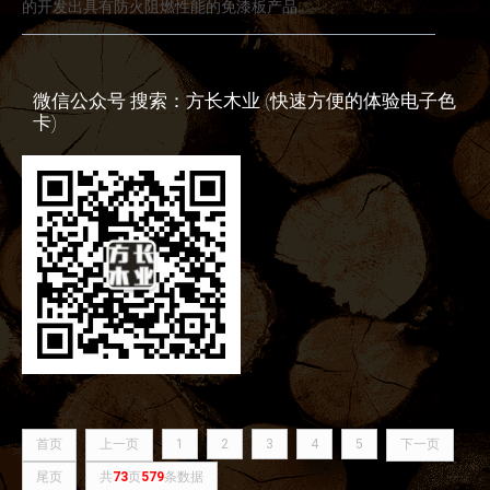
的开发出具有防火阻燃性能的免漆板产品。
微信公众号 搜索：方长木业 (快速方便的体验电子色
卡)
首页
上一页
1
2
3
4
5
下一页
尾页
共
73
页
579
条数据