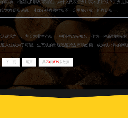
样的影响，相信很多朋友都知道。为什么做衣柜要用实木多层板？主要是
实木多层板来说，其优势很多颗粒板不一定甲醛超标，但多层板一...
生活诉求之一、方长木业生态板——中国生态板知名，作为一种新型的板材
快速入住成为了可能。生态板的出现迅速抢占市场份额，成为板材界的网
下一页
尾页
共
73
页
579
条数据