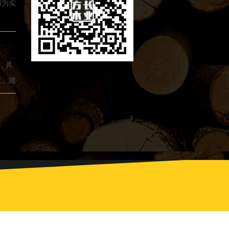
因为实
，具
红。随