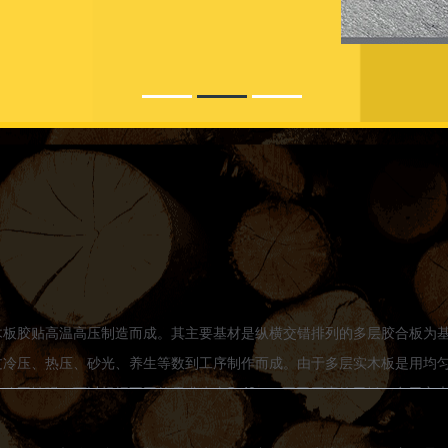
木板胶贴高温高压制造而成。其主要基材是纵横交错排列的多层胶合板为
过冷压、热压、砂光、养生等数到工序制作而成。由于多层实木板是用均
稳固性强。可以根据不同的需求生产5-40mm不同厚度的层板，多层实